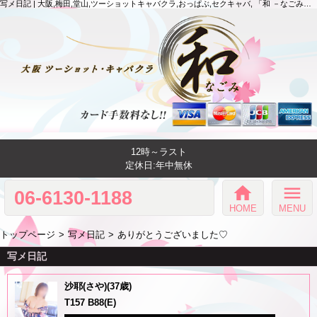
写メ日記 | 大阪,梅田,堂山,ツーショットキャバクラ,おっぱぶ,セクキャバ, 「和 －なごみ－」
12時～ラスト
定休日:年中無休
home
menu
06-6130-1188
HOME
MENU
トップページ
写メ日記
ありがとうございました♡
写メ日記
沙耶(さや)(37歳)
T157 B88(E)