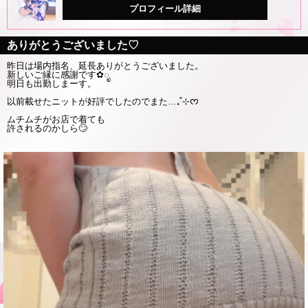
プロフィール詳細
ありがとうございました♡
昨日は場内指名、延長ありがとうございました。
新しいご縁に感謝です
✿ೃ
明日も出勤しまーす。
以前載せたニットが好評でしたのでまた…
₊˚⊹ᰔ
ムチムチがお店で着ても
許されるのかしら🙄