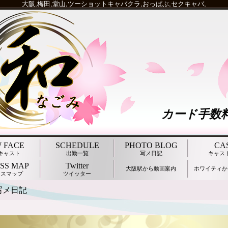
大阪,梅田,堂山,ツーショットキャバクラ,おっぱぶ,セクキャバ,
 FACE
SCHEDULE
PHOTO BLOG
CA
キャスト
出勤一覧
写メ日記
キャス
SS MAP
Twitter
大阪駅から動画案内
ホワイティか
セスマップ
ツイッター
の写メ日記