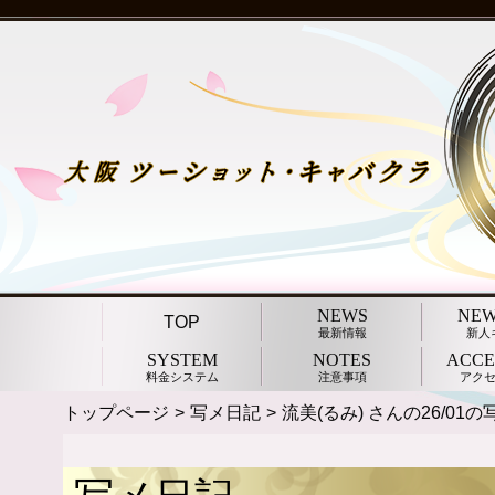
NEWS
NEW
TOP
最新情報
新人
SYSTEM
NOTES
ACCE
料金システム
注意事項
アク
トップページ
写メ日記
流美(るみ) さんの26/01