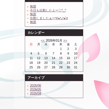
無題
今日も出勤したよー♡^_^
無題
出勤しましたぁー٩(๑❛ᴗ❛๑)۶
無題
カレンダー
<<
2026年01月
>>
日
月
火
水
木
金
土
1
2
3
4
5
6
7
8
9
10
11
12
13
14
15
16
17
18
19
20
21
22
23
24
25
26
27
28
29
30
31
アーカイブ
2026/06
2026/05
2026/04