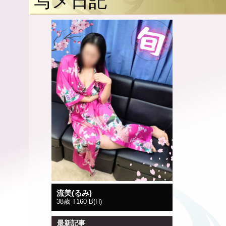
写メ日記
流美(るみ)
38歳 T160 B(H)
最新記事