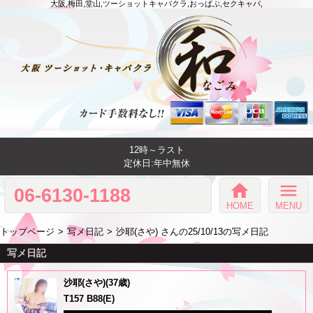
大阪,梅田,堂山,ツーショットキャバクラ,おっぱぶ,セクキャバ,
12時～ラスト
定休日:年中無休
home
menu
06-6130-1188
HOME
MENU
トップページ
写メ日記
沙耶(さや) さんの25/10/13の写メ日記
写メ日記
沙耶(さや)(37歳)
T157 B88(E)